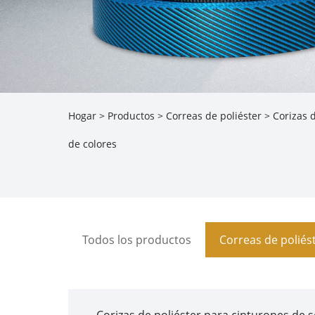
Hogar
>
Productos
>
Correas de poliéster
>
Corizas 
de colores
Todos los productos
Correas de poliés
Corizas de poliéster para cinturones de