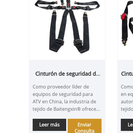
Cinturón de seguridad de
Cint
cuatro puntos para ATV
el
Como proveedor líder de
Como 
pu
equipos de seguridad para
en e
ATV en China, la industria de
autom
tejido de Baitengxin® ofrece
tejid
soluciones personalizadas de
comp
cinturón de seguridad de
produ
Leer más
Enviar
Le
Consulta
cuatro puntos con excelentes
más a