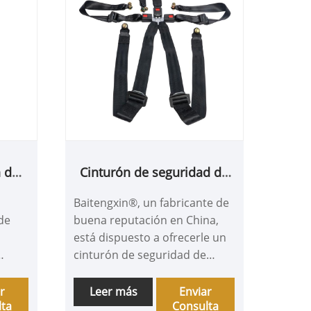
n de
Cinturón de seguridad de
co
cuatro puntos para
Baitengxin®, un fabricante de
equipos médicos
de
buena reputación en China,
está dispuesto a ofrecerle un
cinturón de seguridad de
da la
cuatro puntos para equipos
 a
médicos. Nuestro cinturón de
r
Leer más
Enviar
lta
Consulta
da
seguridad de cuatro puntos