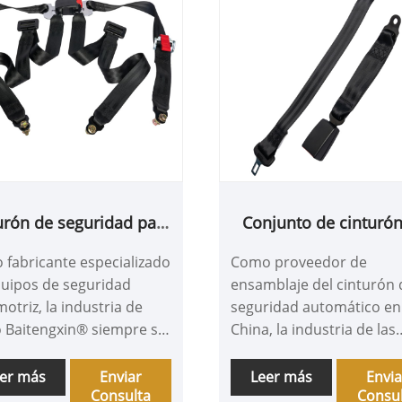
urón de seguridad para
Conjunto de cinturó
 automóvil de cuatro
seguridad automáti
fabricante especializado
Como proveedor de
ntos para el auto de
quipos de seguridad
ensamblaje del cinturón 
carreras
otriz, la industria de
seguridad automático en
o Baitengxin® siempre se
China, la industria de las
romete a proporcionar
cintas de Baitengxin® lo 
ctos y servicios de la
bienvenida sinceramente
er más
Enviar
Leer más
Envia
Consulta
Consu
lta calidad a los clientes
nuestro mundo. Aquí, ca