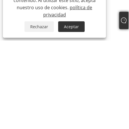
contenido. Al utilizar este sitio, acepta
nuestro uso de cookies.
política de
privacidad
Rechazar
Aceptar
Teléfono:
+86-18016299135
Correo electrónico:
info@bxbelt.com